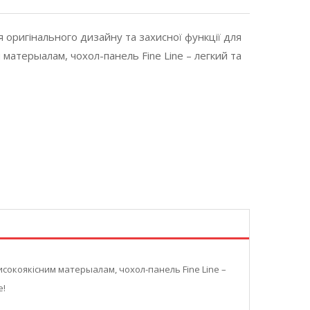
я оригінального дизайну та захисної функції для
матерыалам, чохол-панель Fine Line – легкий та
исокоякісним матерыалам, чохол-панель Fine Line –
ne!