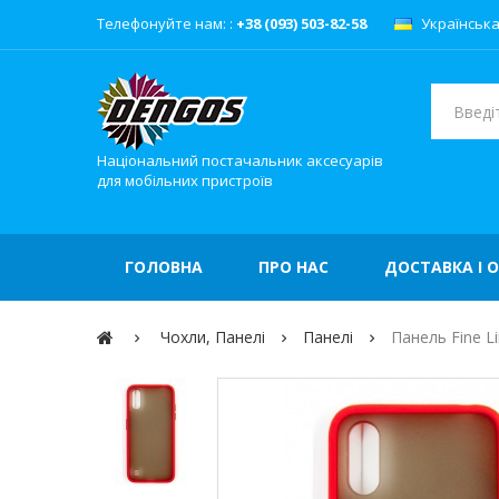
Телефонуйте нам: :
+38 (093) 503-82-58
Українськ
Національний постачальник аксесуарів
для мобільних пристроїв
ГОЛОВНА
ПРО НАС
ДОСТАВКА І 
Чохли, Панелі
Панелі
Панель Fine L