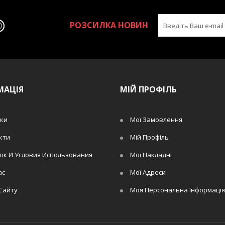
РОЗСИЛКА НОВИН
МАЦІЯ
МІЙ ПРОФІЛЬ
ки
Мої Замовлення
кти
Мій Профіль
ок И Условия Использования
Мої Накладні
ас
Мої Адреси
Сайту
Моя Персональна Інформація