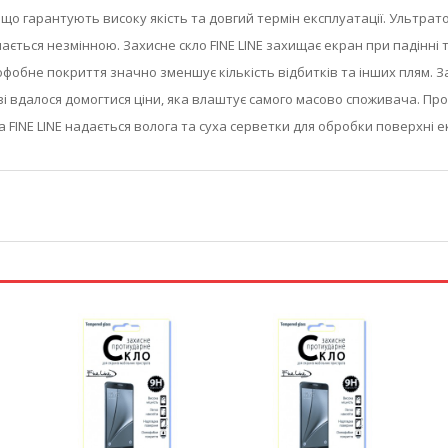
в, що гарантують високу якість та довгий термін експлуатації. Ультр
ться незмінною. Захисне скло FINE LINE захищає екран при падінні та
офобне покриття значно зменшує кількість відбитків та інших плям.
 вдалося домогтися ціни, яка влаштує самого масово споживача. Пр
а FINE LINE надається волога та суха серветки для обробки поверхні е