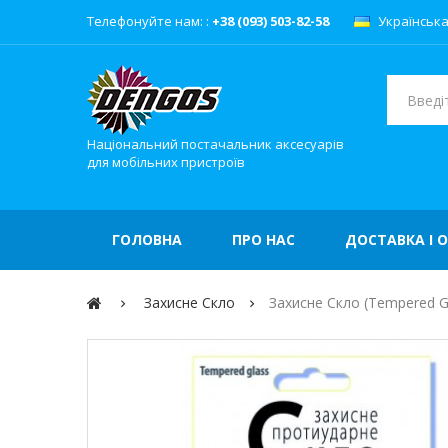
Телефонуйте нам: :
+38 (093) 503-82-58
Українськ
Національний постачальник аксесуарів
для мобільних пристроїв
ГОЛОВНА
ПРО НАС
ДОСТАВКА І 
Захисне Скло
Захисне Скло (Tempered Gla