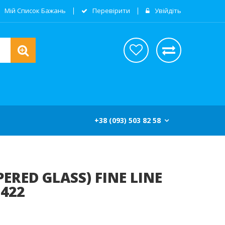
Мій Список Бажань
Перевірити
Увійдіть
+38 (093) 503 82 58
RED GLASS) FINE LINE
H422