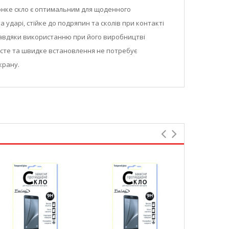
атонке скло є оптимальним для щоденного
 ударі, стійке до подряпин та сколів при контакті
 Завдяки використанню при його виробництві
осте та швидке встановлення не потребує
крану.