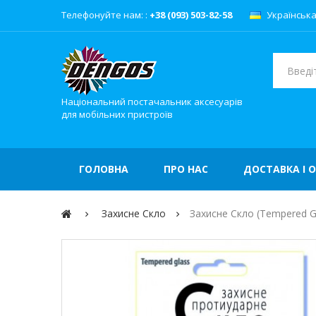
Телефонуйте нам: :
+38 (093) 503-82-58
Українськ
Національний постачальник аксесуарів
для мобільних пристроїв
ГОЛОВНА
ПРО НАС
ДОСТАВКА І 
Захисне Скло
Захисне Скло (Tempered Gl