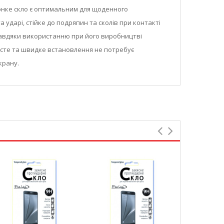
атонке скло є оптимальним для щоденного
 ударі, стійке до подряпин та сколів при контакті
 Завдяки використанню при його виробництві
осте та швидке встановлення не потребує
крану.