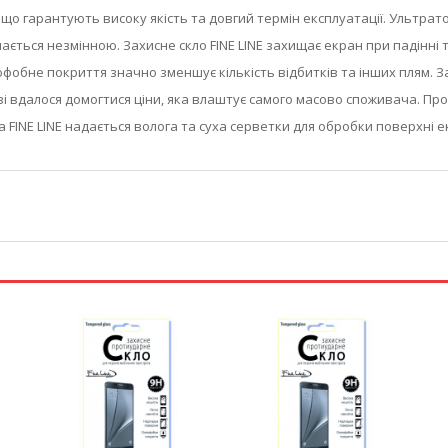
в, що гарантують високу якість та довгий термін експлуатації. Ультр
ться незмінною. Захисне скло FINE LINE захищає екран при падінні та
офобне покриття значно зменшує кількість відбитків та інших плям.
 вдалося домогтися ціни, яка влаштує самого масово споживача. Пр
а FINE LINE надається волога та суха серветки для обробки поверхні е