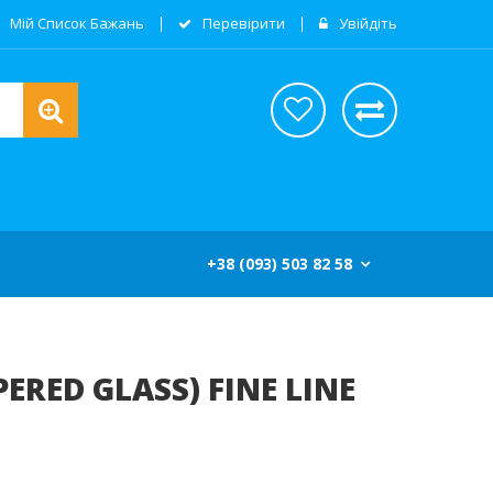
Мій Список Бажань
Перевірити
Увійдіть
+38 (093) 503 82 58
RED GLASS) FINE LINE