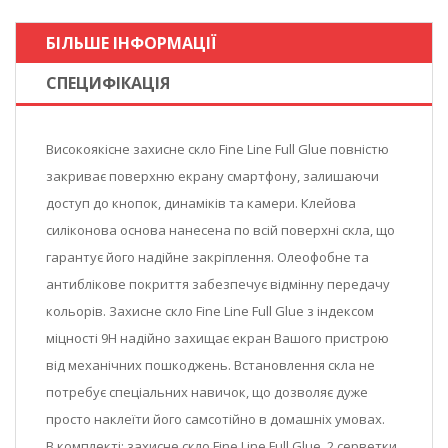
БІЛЬШЕ ІНФОРМАЦІЇ
СПЕЦИФІКАЦІЯ
Високоякісне захисне скло Fine Line Full Glue повністю
закриває поверхню екрану смартфону, залишаючи
доступ до кнопок, динаміків та камери. Клейова
силіконова основа нанесена по всій поверхні скла, що
гарантує його надійне закріплення. Олеофобне та
антиблікове покриття забезпечує відмінну передачу
кольорів. Захисне скло Fine Line Full Glue з індексом
міцності 9Н надійно захищає екран Вашого пристрою
від механічних пошкоджень. Встановлення скла не
потребує спеціальних навичок, що дозволяє дуже
просто наклеїти його самсотійно в домашніх умовах.
В комплекті: захисне скло Fine Line Full Glue, 2 серветки