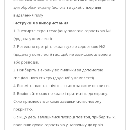
для обробки екрану (волога та суха), стікер для
видалення пилу
Інструкція з використання:
1. Знежирте екран телефону вологою серветкою №1
(додана у комплекті).
2. Ретельно протріть екран сухою серветкою №2
(додана у комплекті) так, щоб не залишилось вологи
або розводів.
3. Приберіть з екрану всі пилинки за допомогою
спеціального стікеру (доданий у комплекті).
4. Візьміть скло та зніміть з нього захисне покриття.
5. Вирівняйте скло по краях і притисніть до екрану.
Скло приклеюється саме завдяки силіконовому
покриттю.
6. Якщо десь залишилися пухирці повітря, приберіть їх,
провівши сухою серветкою у напрямку до країв