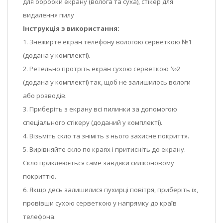
для обробки екрану (волога та суха), стікер для
видалення пилу
Інструкція з використання:
1. Знежирте екран телефону вологою серветкою №1
(додана у комплекті).
2. Ретельно протріть екран сухою серветкою №2
(додана у комплекті) так, щоб не залишилось вологи
або розводів.
3. Приберіть з екрану всі пилинки за допомогою
спеціального стікеру (доданий у комплекті).
4. Візьміть скло та зніміть з нього захисне покриття.
5. Вирівняйте скло по краях і притисніть до екрану.
Скло приклеюється саме завдяки силіконовому
покриттю.
6. Якщо десь залишилися пухирці повітря, приберіть їх,
провівши сухою серветкою у напрямку до країв
телефона.