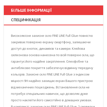
БІЛЬШЕ ІНФОРМАЦІЇ
СПЕЦИФІКАЦІЯ
Високоякісне захисне скло FINE LINE Full Glue повністю
закриває поверхню екрану смартфону, залишаючи
доступ до кнопок, динаміків та камери. Клейова
силіконова основа нанесена по всій поверхні скла, що
гарантує його надійне закріплення. Олеофобне та
антиблікове покриття забезпечує відмінну передачу
кольорів. Захисне скло FINE LINE Full Glue з індексом
міцності 9Н надійно захищає екран Вашого пристрою
від механічних пошкоджень. Встановлення скла не
потребує спеціальних навичок, що дозволяє дуже
просто наклеїти його самсотійно в домашніх умовах.
В комплекті: захисне скло FINE LINE Full Glue, 2 серветки