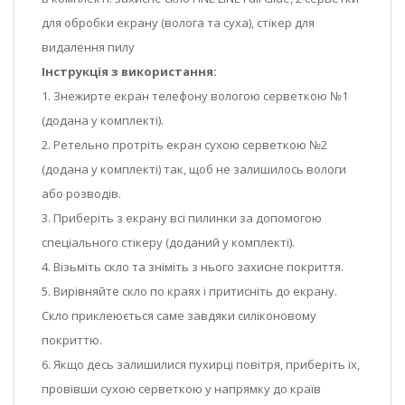
для обробки екрану (волога та суха), стікер для
видалення пилу
Інструкція з використання:
1. Знежирте екран телефону вологою серветкою №1
(додана у комплекті).
2. Ретельно протріть екран сухою серветкою №2
(додана у комплекті) так, щоб не залишилось вологи
або розводів.
3. Приберіть з екрану всі пилинки за допомогою
спеціального стікеру (доданий у комплекті).
4. Візьміть скло та зніміть з нього захисне покриття.
5. Вирівняйте скло по краях і притисніть до екрану.
Скло приклеюється саме завдяки силіконовому
покриттю.
6. Якщо десь залишилися пухирці повітря, приберіть їх,
провівши сухою серветкою у напрямку до країв