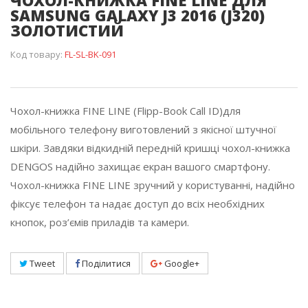
ЧОХОЛ-КНИЖКА FINE LINE ДЛЯ
SAMSUNG GALAXY J3 2016 (J320)
ЗОЛОТИСТИЙ
Код товару:
FL-SL-BK-091
Чохол-книжка FINE LINE (Flipp-Book Call ID)для
мобільного телефону виготовлений з якісної штучної
шкіри. Завдяки відкидній передній кришці чохол-книжка
DENGOS надійно захищає екран вашого смартфону.
Чохол-книжка FINE LINE зручний у користуванні, надійно
фіксує телефон та надає доступ до всіх необхідних
кнопок, роз’ємів приладів та камери.
Tweet
Поділитися
Google+