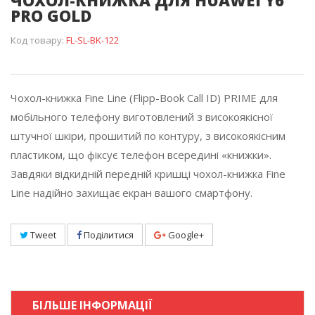
ЧОХОЛ-КНИЖКА ДЛЯ HUAWEI Y6
PRO GOLD
Код товару:
FL-SL-BK-122
Чохол-книжка Fine Line (Flipp-Book Call ID) PRIME для
мобільного телефону виготовлений з високоякісної
штучної шкіри, прошитий по контуру, з високоякісним
пластиком, що фіксує телефон всередині «книжки».
Завдяки відкидній передній кришці чохол-книжка Fine
Line надійно захищає екран вашого смартфону.
Tweet
Поділитися
Google+
БІЛЬШЕ ІНФОРМАЦІЇ