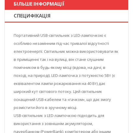
БІЛЬШЕ ІНФОРМАЦІЇ
СПЕЦИФІКАЦІЯ
Портативний USB-світильник з LED-лампочкою є
особливо незамінним під час тривалої відсутності
електроенергії. Світильник можна використовувати як
в приміщенні так і на вулиці, він стане слушним
помічником в будь-якому місці (вдома, на дачі, в
поході, на природі). LED-лампочка з потужністю 5Вт (є
еквівалентом лампи рожарювання на 40 Вт) дає
широкий кут світового потоку. Цей світильник
оснащений USB-кабелем та «гачком», що дає змогу
розмістити його в зручному місці.
USB-світильник з LED-лампочкою підходить для
використання з зовнішнім акумулятором,
пауербанком (PowerBank), комп’ютером або іншим