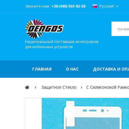
Звоните нам :
+38 (093) 503-82-58
Русский
Национальный поставщик аксессуаров
для мобильных устройств
ГЛАВНАЯ
О НАС
ДОСТАВКА И ОП
Защитное Стекло
С Силиконовой Рамк