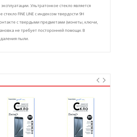
 эксплуатации. Ультратонкое стекло является
текло FINE LINE с индексом твердости 9Н
контакте с твердыми предметами (монеты, ключи,
тановка не требует посторонней помощи. В
я удаления пыли.